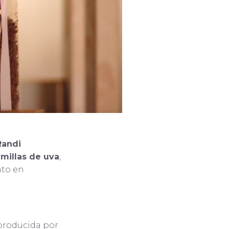
Randi
emillas de uva
,
nto en
producida por