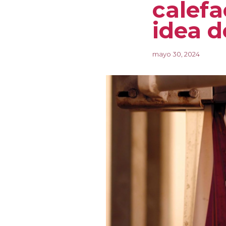
calefa
idea 
mayo 30, 2024