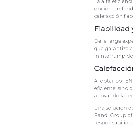
La alta eficien
opción preferi
calefacción fi
Fiabilidad
De la larga exp
que garantiza c
ininterrumpido
Calefacció
Al optar por EN
eficiente, sino
apoyando la re
Una solución de
Randi Group ofr
responsabilida