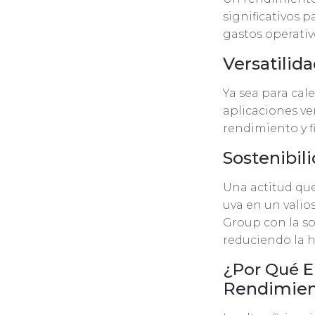
significativos 
gastos operativ
Versatilid
Ya sea para cal
aplicaciones ve
rendimiento y f
Sostenibil
Una actitud que 
uva en un vali
Group con la so
reduciendo la h
¿Por Qué E
Rendimien