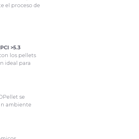
e el proceso de
PCI >5.3
on los pellets
n ideal para
OPellet se
un ambiente
ómicos