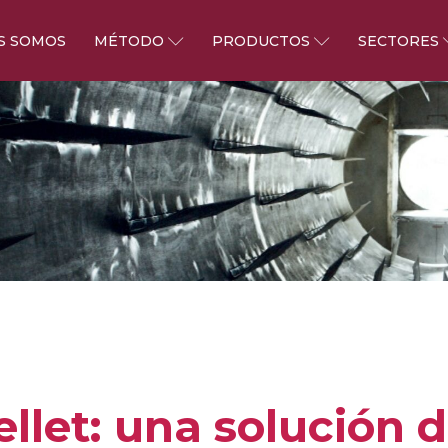
S SOMOS
MÉTODO
PRODUCTOS
SECTORES
todo
Productos
Sect
eso de producción
Ácido tartárico
Cosmét
enibilidad y Certificaciones
Crémor tártaro
Alimen
Alcohol etílico
Industr
Tartrato de potasio neutro
Otros 
let: una solución 