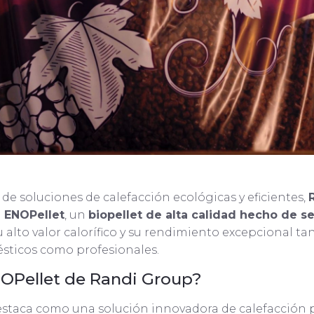
de soluciones de calefacción ecológicas y eficientes,
a
ENOPellet
, un
biopellet de alta calidad hecho de s
 alto valor calorífico y su rendimiento excepcional ta
sticos como profesionales.
OPellet de Randi Group?
estaca como una solución innovadora de calefacción 