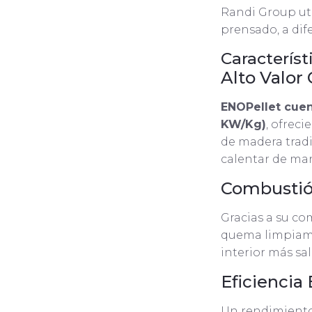
Randi Group uti
prensado, a dif
Característ
Alto Valor 
ENOPellet cuent
KW/Kg)
, ofrec
de madera tradi
calentar de man
Combustió
Gracias a su co
quema limpiame
interior más sa
Eficiencia
Un rendimiento