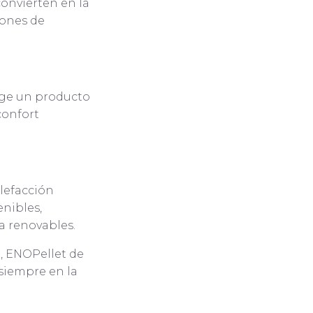
convierten en la
iones de
rge un producto
confort
alefacción
enibles,
a renovables.
, ENOPellet de
siempre en la