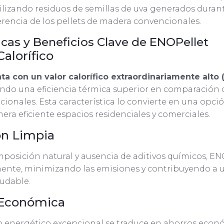
lizando residuos de semillas de uva generados durant
erencia de los pellets de madera convencionales.
icas y Beneficios Clave de ENOPellet
Calorífico
a con un valor calorífico extraordinariamente alto (
iendo una eficiencia térmica superior en comparación c
cionales. Esta característica lo convierte en una opció
era eficiente espacios residenciales y comerciales.
n Limpia
mposición natural y ausencia de aditivos químicos, EN
nte, minimizando las emisiones y contribuyendo a 
ludable.
 Económica
 energético excepcional se traduce en ahorros econ