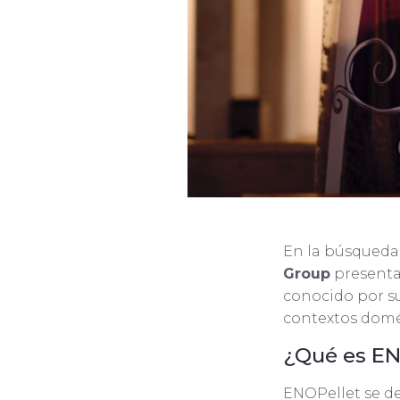
En la búsqueda 
Group
present
conocido por su
contextos domé
¿Qué es EN
ENOPellet se d