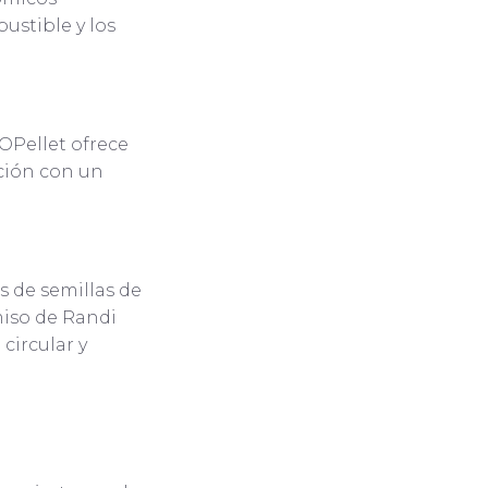
ustible y los
NOPellet ofrece
cción con un
s de semillas de
miso de Randi
circular y