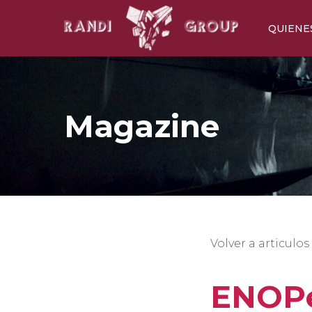
QUIENE
Mé
Proc
Sost
Magazine
Volver a articulos
ENOPel