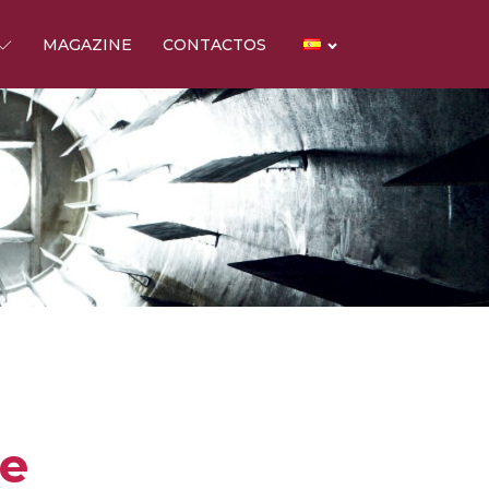
MAGAZINE
CONTACTOS
ores
icos-farmacéuticos
Tartrato de sodio y potasio
tario
Aceite de pepitas de uva
ia del vino
Pellets de pepitas de uva
sectores
de