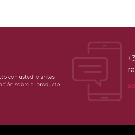
+
r
cto con usted lo antes
ación sobre el producto.
SO