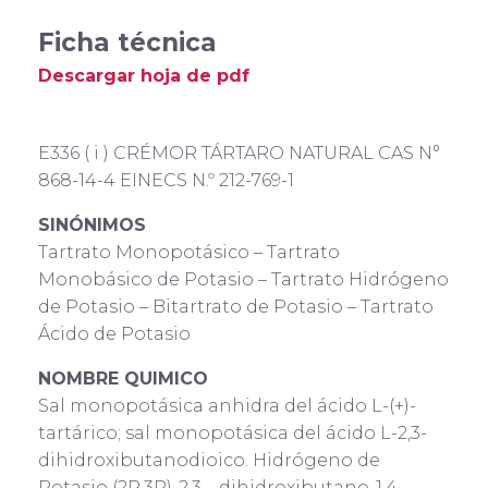
Ficha técnica
Descargar hoja de pdf
E336 ( i ) CRÉMOR TÁRTARO NATURAL CAS N°
868-14-4 EINECS N.º 212-769-1
SINÓNIMOS
Tartrato Monopotásico – Tartrato
Monobásico de Potasio – Tartrato Hidrógeno
de Potasio – Bitartrato de Potasio – Tartrato
Ácido de Potasio
NOMBRE QUIMICO
Sal monopotásica anhidra del ácido L-(+)-
tartárico; sal monopotásica del ácido L-2,3-
dihidroxibutanodioico. Hidrógeno de
Potasio (2R,3R)-2,3- -dihidroxibutano-1,4-