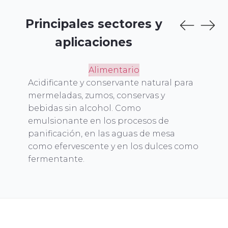
Principales sectores y
aplicaciones
Alimentario
s
Acidificante y conservante natural para
E
mermeladas, zumos, conservas y
l
bebidas sin alcohol. Como
r
emulsionante en los procesos de
v
panificación, en las aguas de mesa
c
como efervescente y en los dulces como
fermentante.